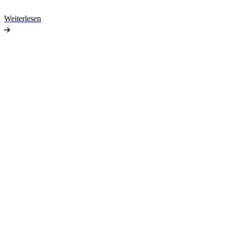
Weiterlesen
Jetzt für den Newsletter anmelden
Name
*
Titel
Vorname