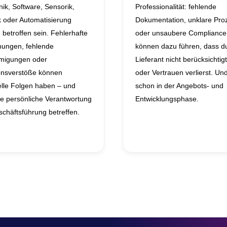
nik, Software, Sensorik,
Professionalität: fehlende
k oder Automatisierung
Dokumentation, unklare Pro
betroffen sein. Fehlerhafte
oder unsaubere Compliance
nungen, fehlende
können dazu führen, dass du
migungen oder
Lieferant nicht berücksichtigt
onsverstöße können
oder Vertrauen verlierst. Un
elle Folgen haben – und
schon in der Angebots- und
ie persönliche Verantwortung
Entwicklungsphase.
chäftsführung betreffen.