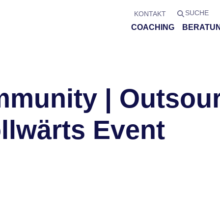
SUCHE
KONTAKT
COACHING
BERATU
mmunity | Outsour
ollwärts Event