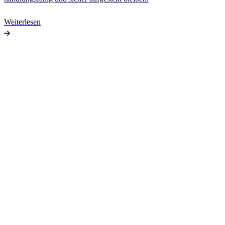
Weiterlesen
Jetzt für den Newsletter anmelden
Name
*
Titel
Vorname